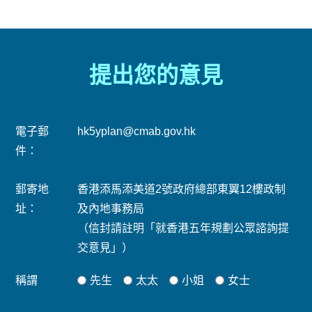
提出您的意見
電子郵
hk5yplan@cmab.gov.hk
件：
郵寄地
香港添馬添美道2號政府總部東翼12樓政制
址：
及內地事務局
（信封請註明「就香港五年規劃公眾諮詢提
交意見」）
稱謂
先生
太太
小姐
女士